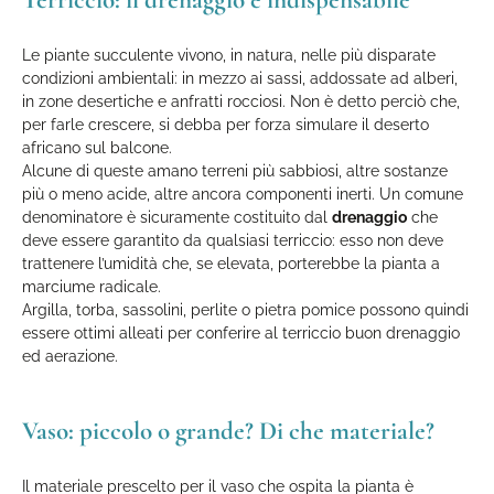
Terriccio: il drenaggio è indispensabile
Le piante succulente vivono, in natura, nelle più disparate
condizioni ambientali: in mezzo ai sassi, addossate ad alberi,
in zone desertiche e anfratti rocciosi. Non è detto perciò che,
per farle crescere, si debba per forza simulare il deserto
africano sul balcone.
Alcune di queste amano terreni più sabbiosi, altre sostanze
più o meno acide, altre ancora componenti inerti. Un comune
denominatore è sicuramente costituito dal
drenaggio
che
deve essere garantito da qualsiasi terriccio: esso non deve
trattenere l’umidità che, se elevata, porterebbe la pianta a
marciume radicale.
Argilla, torba, sassolini, perlite o pietra pomice possono quindi
essere ottimi alleati per conferire al terriccio buon drenaggio
ed aerazione.
Vaso: piccolo o grande? Di che materiale?
Il materiale prescelto per il vaso che ospita la pianta è