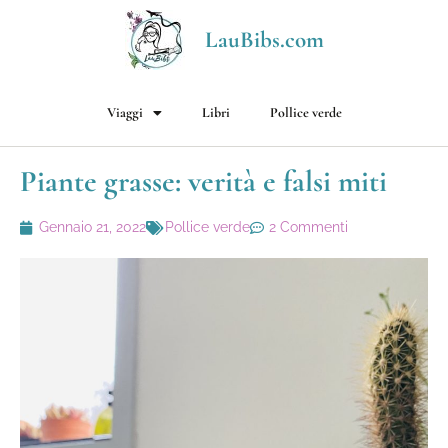
LauBibs.com
Viaggi
Libri
Pollice verde
Piante grasse: verità e falsi miti
Gennaio 21, 2022
Pollice verde
2 Commenti