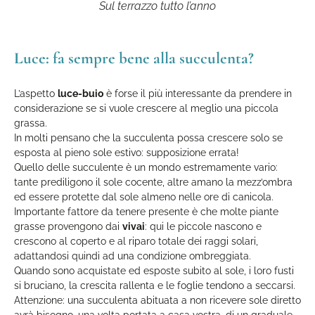
Sul terrazzo tutto l’anno
Luce: fa sempre bene alla succulenta?
L’aspetto
luce-buio
è forse il più interessante da prendere in
considerazione se si vuole crescere al meglio una piccola
grassa.
In molti pensano che la succulenta possa crescere solo se
esposta al pieno sole estivo: supposizione errata!
Quello delle succulente è un mondo estremamente vario:
tante prediligono il sole cocente, altre amano la mezz’ombra
ed essere protette dal sole almeno nelle ore di canicola.
Importante fattore da tenere presente è che molte piante
grasse provengono dai
vivai
: qui le piccole nascono e
crescono al coperto e al riparo totale dei raggi solari,
adattandosi quindi ad una condizione ombreggiata.
Quando sono acquistate ed esposte subito al sole, i loro fusti
si bruciano, la crescita rallenta e le foglie tendono a seccarsi.
Attenzione: una succulenta abituata a non ricevere sole diretto
avrà bisogno, una volta portata a casa vostra, di un graduale