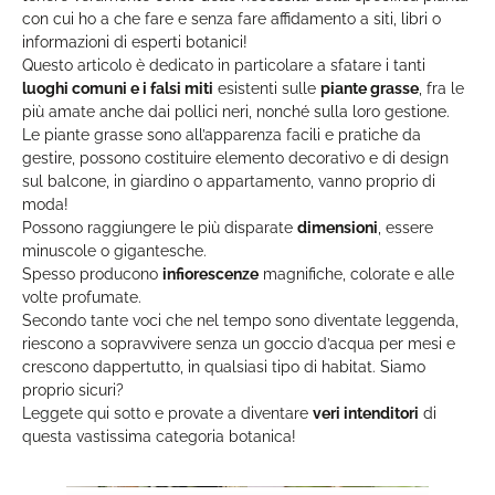
con cui ho a che fare e senza fare affidamento a siti, libri o
informazioni di esperti botanici!
Questo articolo è dedicato in particolare a sfatare i tanti
luoghi comuni e i falsi miti
esistenti sulle
piante grasse
, fra le
più amate anche dai pollici neri, nonché sulla loro gestione.
Le piante grasse sono all’apparenza facili e pratiche da
gestire, possono costituire elemento decorativo e di design
sul balcone, in giardino o appartamento, vanno proprio di
moda!
Possono raggiungere le più disparate
dimensioni
, essere
minuscole o gigantesche.
Spesso producono
infiorescenze
magnifiche, colorate e alle
volte profumate.
Secondo tante voci che nel tempo sono diventate leggenda,
riescono a sopravvivere senza un goccio d’acqua per mesi e
crescono dappertutto, in qualsiasi tipo di habitat. Siamo
proprio sicuri?
Leggete qui sotto e provate a diventare
veri intenditori
di
questa vastissima categoria botanica!