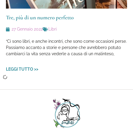
Tre, più di un numero perfetto
27 Gennaio 2022
Libri
“Ci sono libri, e anche incontri, che sono come occasioni perse.
Passiamo accanto a storie e persone che avrebbero potuto
cambiarci la vita senza vederle a causa di un malinteso,
LEGGI TUTTO >>