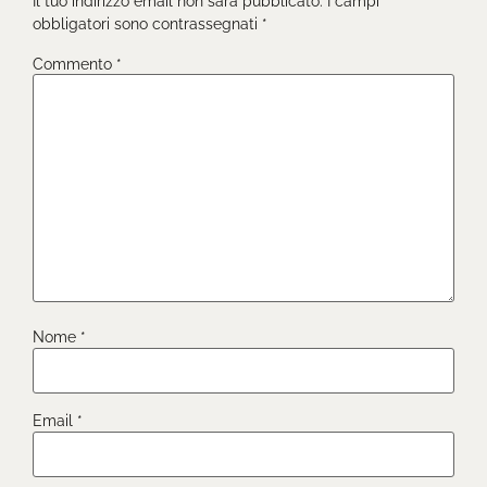
Il tuo indirizzo email non sarà pubblicato.
I campi
obbligatori sono contrassegnati
*
Commento
*
Nome
*
Email
*