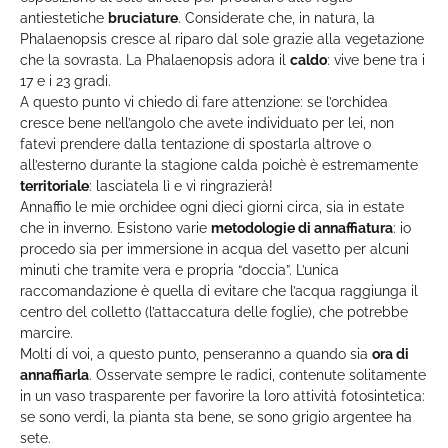
antiestetiche
bruciature
. Considerate che, in natura, la
Phalaenopsis cresce al riparo dal sole grazie alla vegetazione
che la sovrasta. La Phalaenopsis adora il
caldo
: vive bene tra i
17 e i 23 gradi.
A questo punto vi chiedo di fare attenzione: se l’orchidea
cresce bene nell’angolo che avete individuato per lei, non
fatevi prendere dalla tentazione di spostarla altrove o
all’esterno durante la stagione calda poichè è estremamente
territoriale
: lasciatela lì e vi ringrazierà!
Annaffio le mie orchidee ogni dieci giorni circa, sia in estate
che in inverno. Esistono varie
metodologie di annaffiatura
: io
procedo sia per immersione in acqua del vasetto per alcuni
minuti che tramite vera e propria “doccia”. L’unica
raccomandazione è quella di evitare che l’acqua raggiunga il
centro del colletto (l’attaccatura delle foglie), che potrebbe
marcire.
Molti di voi, a questo punto, penseranno a quando sia
ora di
annaffiarla
. Osservate sempre le radici, contenute solitamente
in un vaso trasparente per favorire la loro attività fotosintetica:
se sono verdi, la pianta sta bene, se sono grigio argentee ha
sete.