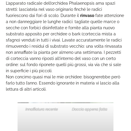
L’apparato radicale dell’orchidea Phalaenopsis ama spazi
stretti: lasciatela nel vaso originario finché le radici
fuoriescono dai fori di scolo. Durante il
rinvaso
fate attenzione
a non danneggiare le lunghe radici: tagliate quelle marce o
secche con forbici disinfettate e fornite alla pianta nuovo
substrato apposito per orchidee o bark (corteccia mista a
sfagno) venduti in tutti i vivai. Lavate accuratamente le radici
rimuovendo i residui di substrato vecchio: una volta rinvasata
non annaffiate la pianta per almeno una settimana. I pezzetti
di corteccia vanno riposti all’interno del vaso con un certo
ordine: sul fondo riponete quelli più grossi, via via che si sale
in superficie i più piccoli.
Non concimo quasi mai le mie orchidee: bisognerebbe però
farlo tutto l’anno. Essendo ignorante in materia vi lascio alla
lettura di altri articoli.
Innaffiatura recente
Doccia appena fatta