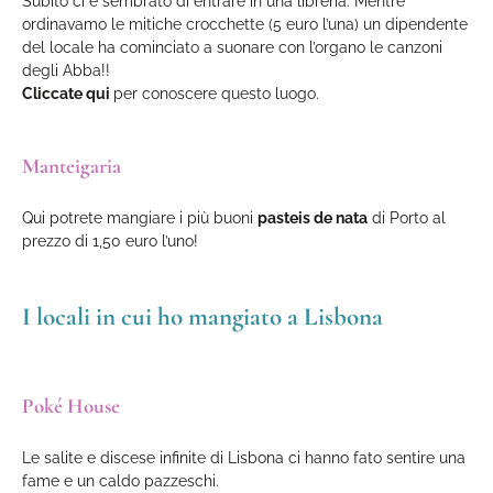
Subito ci è sembrato di entrare in una libreria. Mentre
ordinavamo le mitiche crocchette (5 euro l’una) un dipendente
del locale ha cominciato a suonare con l’organo le canzoni
degli Abba!!
Cliccate qui
per conoscere questo luogo.
Manteigaria
Qui potrete mangiare i più buoni
pasteis de nata
di Porto al
prezzo di 1,50 euro l’uno!
I locali in cui ho mangiato a Lisbona
Poké House
Le salite e discese infinite di Lisbona ci hanno fato sentire una
fame e un caldo pazzeschi.