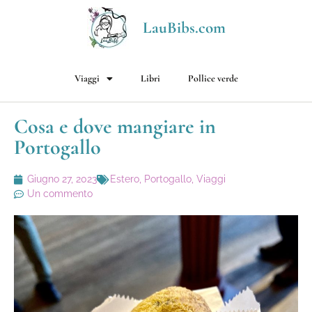
LauBibs.com
Viaggi
Libri
Pollice verde
Cosa e dove mangiare in
Portogallo
Giugno 27, 2023
Estero
,
Portogallo
,
Viaggi
Un commento