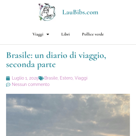
LauBibs.com
Viaggi
Libri
Pollice verde
Brasile: un diario di viaggio,
seconda parte
Luglio 1, 2025
Brasile
,
Estero
,
Viaggi
Nessun commento